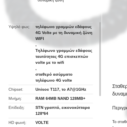
butto
Υψηλό φως
τηλέφωνο γραμμών εδάφους
4G Volte με τη δυναμική ζώνη
WIFI
,
Τηλέφωνο γραμμών εδάφους
ταυτότητας 4G επισκεπτών
volte με το wifi
,
σταθερό ασύρματο
τηλέφωνο 4G volte
Σταθε
Chipset
Unisoc T117, το A7@1GHz
δυναμ
Μνήμη
RAM 64MB NAND 128MB+
Επίδειξη
STN γραπτό, εικονοκύτταρα
Περιγρ
128*64
Το στα
HD φωνή
VOLTE