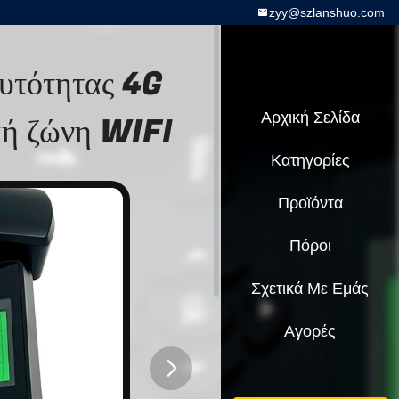
zyy@szlanshuo.com
υτότητας 4G
κή ζώνη WIFI
Αρχική Σελίδα
Κατηγορίες
Προϊόντα
Πόροι
Σχετικά Με Εμάς
Αγορές