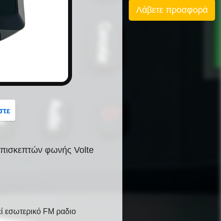
button
Λάβετε προσφορά
στε
επισκεπτών φωνής Volte
ί εσωτερικό FM ραδιο