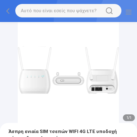
1
/
1
Άσπρη ενιαία SIM τσεπών WIFI 4G LTE υποδοχή