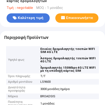
κάρτας δρομολογητών
Τιμή：negotiable
MOQ：1 μονάδες
Καλύτερη τιμή
Επικοινωνήστε
Περιγραφή Προϊόντων
Ενιαίος δρομολογητής τσεπών WIFI
SIM 4G LTE
,
Άσπρος δρομολογητής τσεπών WIFI
Υψηλό φως
4G LTE
,
δρομολογητής 150Mbps 4G LTE WIFI
με τη υποδοχή κάρτας SIM
Όροι πληρωμής
T/T
Αριθμό μοντέλου
LS9600
Δυνατότητα
3000 μονάδες/ημέρα
προσφοράς
Μάρκα
BROADSIS
Ποσότητα
1 μονάδες