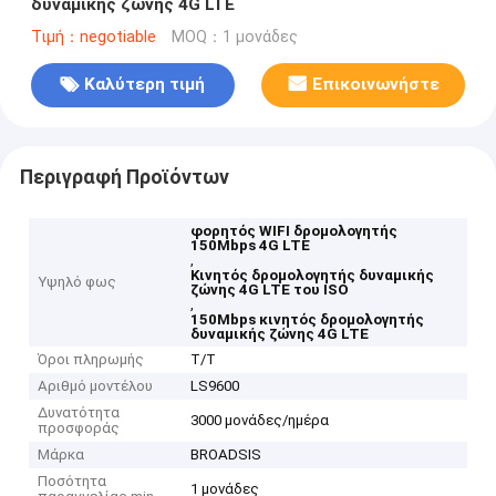
δυναμικής ζώνης 4G LTE
Τιμή：negotiable
MOQ：1 μονάδες
Καλύτερη τιμή
Επικοινωνήστε
Περιγραφή Προϊόντων
φορητός WIFI δρομολογητής
150Mbps 4G LTE
,
Κινητός δρομολογητής δυναμικής
Υψηλό φως
ζώνης 4G LTE του ISO
,
150Mbps κινητός δρομολογητής
δυναμικής ζώνης 4G LTE
Όροι πληρωμής
T/T
Αριθμό μοντέλου
LS9600
Δυνατότητα
3000 μονάδες/ημέρα
προσφοράς
Μάρκα
BROADSIS
Ποσότητα
1 μονάδες