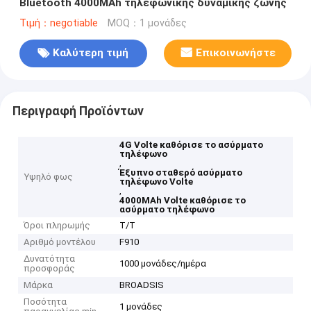
Bluetooth 4000MAh τηλεφωνικής δυναμικής ζώνης
Τιμή：negotiable
MOQ：1 μονάδες
Καλύτερη τιμή
Επικοινωνήστε
Περιγραφή Προϊόντων
4G Volte καθόρισε το ασύρματο
τηλέφωνο
,
Έξυπνο σταθερό ασύρματο
Υψηλό φως
τηλέφωνο Volte
,
4000MAh Volte καθόρισε το
ασύρματο τηλέφωνο
Όροι πληρωμής
T/T
Αριθμό μοντέλου
F910
Δυνατότητα
1000 μονάδες/ημέρα
προσφοράς
Μάρκα
BROADSIS
Ποσότητα
1 μονάδες