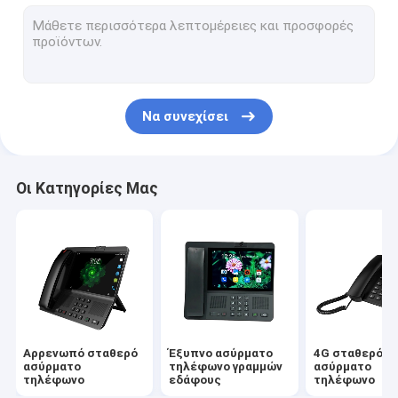
Το Volte καθόρισε το ασύρματο τηλέφωνο
Ασύρματο τηλέφωνο Υπουργείων Εσωτερικών
Ασύρματο τηλέφωνο DECT
Να συνεχίσει
Ασύρματο τηλέφωνο καρτών SIM
Διπλό τηλέφωνο γραμμών εδάφους SIM
Οι Κατηγορίες Μας
Ασύρματο τηλέφωνο υπολογιστών γραφείου GSM
Σταθερό ασύρματο τηλέφωνο με τη δυναμική ζώνη
δρομολογητής 4G WIFI LTE
Αρρενωπό σταθερό
Έξυπνο ασύρματο
4G σταθερό
ασύρματο
τηλέφωνο γραμμών
ασύρματο
τηλέφωνο
εδάφους
τηλέφωνο