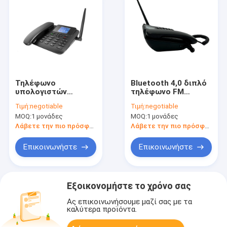
Τηλέφωνο
Bluetooth 4,0 διπλό
υπολογιστών
τηλέφωνο FM
γραφείου επίδειξης
γραμμών εδάφους
Τιμή:
negotiable
Τιμή:
negotiable
LTE χρώματος με την
SIM ραδιο MP3
MOQ:
1 μονάδες
MOQ:
1 μονάδες
κάρτα GSM SIM
WCDMA
Λάβετε την πιο πρόσφατη τιμή
Λάβετε την πιο πρόσφατη τιμή
Επικοινωνήστε
Επικοινωνήστε
Εξοικονομήστε το χρόνο σας
Ας επικοινωνήσουμε μαζί σας με τα
καλύτερα προϊόντα.