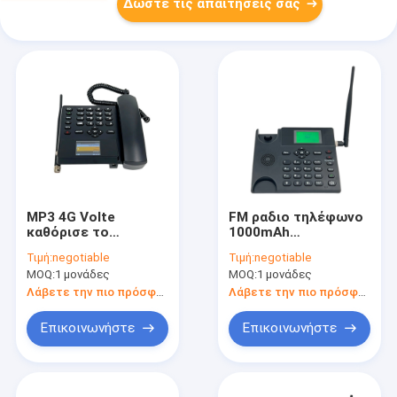
Δώστε τις απαιτήσεις σας
MP3 4G Volte
FM ραδιο τηλέφωνο
καθόρισε το
1000mAh
ασύρματο τηλέφωνο
υπολογιστών
Τιμή:
negotiable
Τιμή:
negotiable
με τη ραδιο διπλή
γραφείου LTE Volte
MOQ:
1 μονάδες
MOQ:
1 μονάδες
SIM WIFI κάρτα
εφεδρική μπαταρία
δυναμικής ζώνης FM
Λάβετε την πιο πρόσφατη τιμή
Λάβετε την πιο πρόσφατη τιμή
Επικοινωνήστε
Επικοινωνήστε