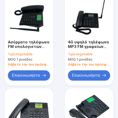
Ασύρματο τηλέφωνο
4G υψηλό τηλέφωνο
FM υπολογιστών
MP3 FM γραφείων
γραφείου GSM
φωνής LTE
Τιμή:
negotiable
Τιμή:
negotiable
ξυπνητηριών ραδιο
καθορισμού ραδιο
MOQ:
1 μονάδες
MOQ:
1 μονάδες
SMS μόνο
SMS με τη διπλή
κάρτα Sim
Λάβετε την πιο πρόσφατη τιμή
Λάβετε την πιο πρόσφατη τιμή
Επικοινωνήστε
Επικοινωνήστε
Σπίτι
Προϊόντα
Περίπου εμείς