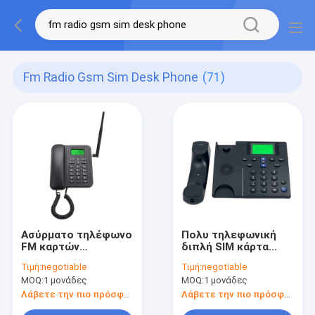
Fm Radio Gsm Sim Desk Phone
(71)
Ασύρματο τηλέφωνο
Πολυ τηλεφωνική
FM καρτών
διπλή SIM κάρτα
μηνυμάτων SIM SMS
γραμμών εδάφους
Τιμή:
negotiable
Τιμή:
negotiable
ραδιο MP3
τύπων γλωσσικού
MOQ:
1 μονάδες
MOQ:
1 μονάδες
GSM SIM
Λάβετε την πιο πρόσφατη τιμή
Λάβετε την πιο πρόσφατη τιμή