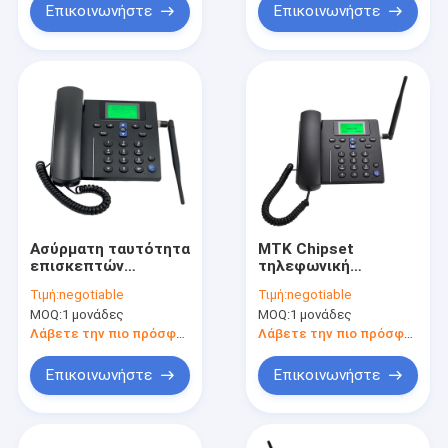
Επικοινωνήστε
Επικοινωνήστε
Ασύρματη ταυτότητα
MTK Chipset
επισκεπτών
τηλεφωνική
τηλεφωνικών
1000mAh μπαταρία
Τιμή:
negotiable
Τιμή:
negotiable
καταλόγων
γραμμών εδάφους
MOQ:
1 μονάδες
MOQ:
1 μονάδες
υπολογιστών
GSM SIM
γραφείου GSM
Λάβετε την πιο πρόσφατη τιμή
Λάβετε την πιο πρόσφατη τιμή
λειτουργίας SMS
Επικοινωνήστε
Επικοινωνήστε