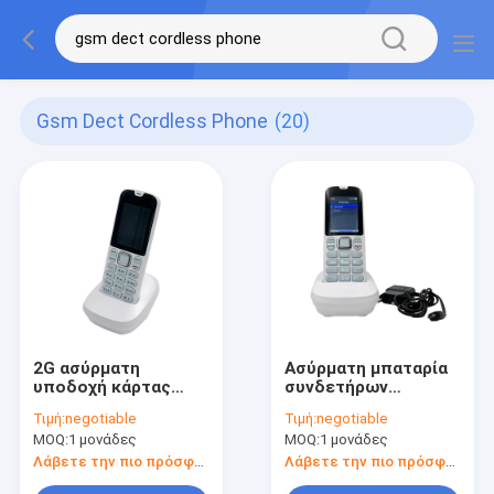
Gsm Dect Cordless Phone
(20)
2G ασύρματη
Ασύρματη μπαταρία
υποδοχή κάρτας
συνδετήρων
ταυτότητας SIM
1000mAh
Τιμή:
negotiable
Τιμή:
negotiable
τηλεφωνικών
τηλεφωνικών SIM
MOQ:
1 μονάδες
MOQ:
1 μονάδες
επισκεπτών GSM
καρτών GSM DECT
DECT
Λάβετε την πιο πρόσφατη τιμή
Λάβετε την πιο πρόσφατη τιμή