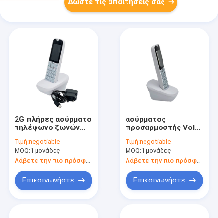
Δώστε τις απαιτήσεις σας
2G πλήρες ασύρματο
ασύρματος
τηλέφωνο ζωνών
προσαρμοστής Volte
DECT, ψηφιακό
SMS δύναμης
Τιμή:
negotiable
Τιμή:
negotiable
τηλέφωνο DECT
τηλεφωνικού 5V
MOQ:
1 μονάδες
MOQ:
1 μονάδες
επίδειξη χρώματος
συνεχούς ρεύματος
2,4 ίντσας
4G LTE DECT
Λάβετε την πιο πρόσφατη τιμή
Λάβετε την πιο πρόσφατη τιμή
Επικοινωνήστε
Επικοινωνήστε