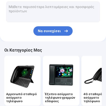
Το Volte καθόρισε το ασύρματο τηλέφωνο
Ασύρματο τηλέφωνο Υπουργείων Εσωτερικών
Ασύρματο τηλέφωνο DECT
Να συνεχίσει
Ασύρματο τηλέφωνο καρτών SIM
Διπλό τηλέφωνο γραμμών εδάφους SIM
Οι Κατηγορίες Μας
Ασύρματο τηλέφωνο υπολογιστών γραφείου GSM
Σταθερό ασύρματο τηλέφωνο με τη δυναμική ζώνη
δρομολογητής 4G WIFI LTE
Αρρενωπό σταθερό
Έξυπνο ασύρματο
4G σταθερό
ασύρματο
τηλέφωνο γραμμών
ασύρματο
τηλέφωνο
εδάφους
τηλέφωνο