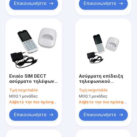
Επικοινωνήστε
Επικοινωνήστε
Ενιαίο SIM DECT
Ασύρματη επίδειξη
ασύρματο τηλέφωνο
τηλεφωνικού
GSM, τηλέφωνα SMS
χρώματος LTE DECT
Τιμή:
negotiable
Τιμή:
negotiable
γραμμών εδάφους
με την κάρτα GSM
MOQ:
1 μονάδες
MOQ:
1 μονάδες
DECT μόνο
SIM WCDMA
Λάβετε την πιο πρόσφατη τιμή
Λάβετε την πιο πρόσφατη τιμή
Επικοινωνήστε
Επικοινωνήστε