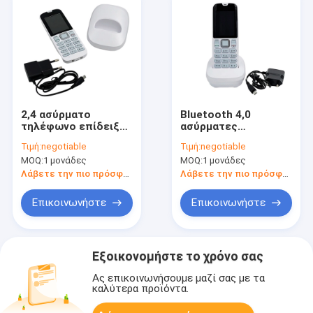
2,4 ασύρματο
Bluetooth 4,0
τηλέφωνο επίδειξης
ασύρματες
DECT ίντσας,
τηλεφωνικές 4G LTE
Τιμή:
negotiable
Τιμή:
negotiable
ασύρματο τηλέφωνο
ζώνες DECT
MOQ:
1 μονάδες
MOQ:
1 μονάδες
LTE DECT
επίδειξη 2,4 ίντσας
Λάβετε την πιο πρόσφατη τιμή
Λάβετε την πιο πρόσφατη τιμή
Επικοινωνήστε
Επικοινωνήστε
Εξοικονομήστε το χρόνο σας
Ας επικοινωνήσουμε μαζί σας με τα
καλύτερα προϊόντα.