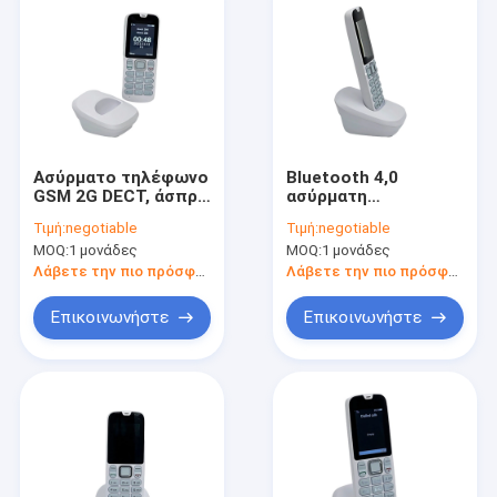
Ασύρματο τηλέφωνο
Bluetooth 4,0
GSM 2G DECT, άσπρο
ασύρματη
τηλέφωνο 5V 1A
τηλεφωνική HD
Τιμή:
negotiable
Τιμή:
negotiable
DECT εφεδρική
φωνή 4G LTE DECT
MOQ:
1 μονάδες
MOQ:
1 μονάδες
μπαταρία
με την κάρτα 2 SIM
Λάβετε την πιο πρόσφατη τιμή
Λάβετε την πιο πρόσφατη τιμή
Επικοινωνήστε
Επικοινωνήστε
Σπίτι
Προϊόντα
Περίπου εμείς