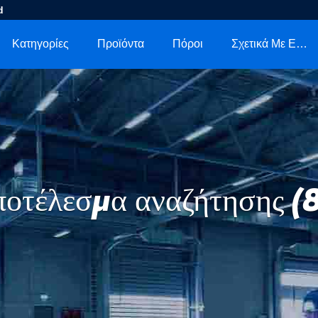
d
Κατηγορίες
Προϊόντα
Πόροι
Σχετικά Με Εμάς
οτέλεσμα αναζήτησης (