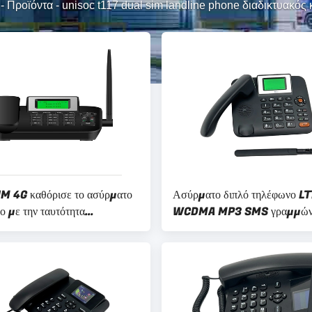
-
Προϊόντα
-
unisoc t117 dual sim landline phone διαδικτυακός
IM 4G καθόρισε το ασύρματο
Ασύρματο διπλό τηλέφωνο L
ο με την ταυτότητα
WCDMA MP3 SMS γραμμώ
τών δυναμικής ζώνης WIFI
εδάφους GSM SIM