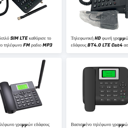
διπλό SIM LTE καθόρισε το
Τηλεφωνική HD φωνή γραμμ
ο τηλέφωνο FM ραδιο MP3
εδάφους BT4.0 LTE Cat4 α
με την κάρτα 2 Sim
ηλέφωνο γραμμών εδάφους
Βασισμένο τηλέφωνο γραμμώ