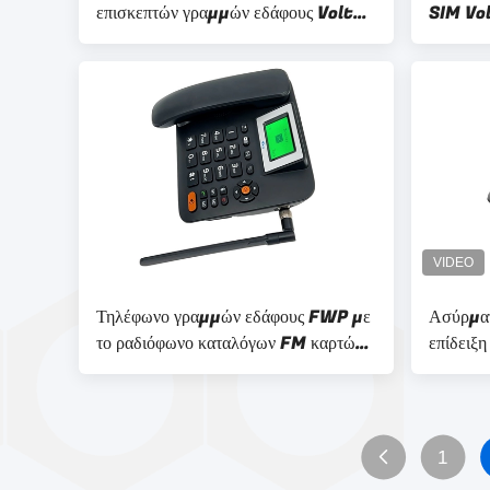
επισκεπτών γραμμών εδάφους Volte
SIM Vol
δυναμικής ζώνης WIFI
WIFI
Τηλέφωνο γραμμών εδάφους FWP με
Ασύρματ
το ραδιόφωνο καταλόγων FM καρτών
επίδειξ
SIM και τηλεφωνικοων δυναμικής
γραμμώ
ζώνης
1