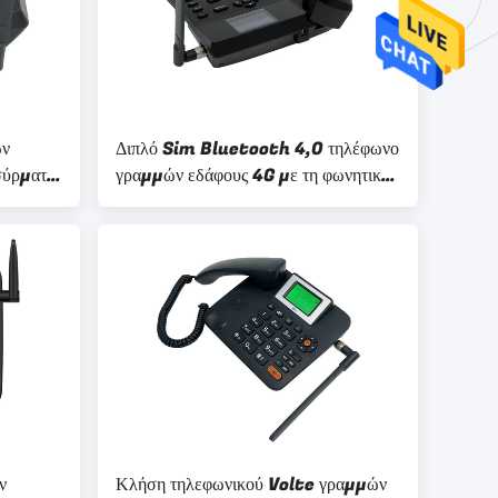
ών
Διπλό Sim Bluetooth 4,0 τηλέφωνο
σύρματη
γραμμών εδάφους 4G με τη φωνητική
κλίση δυναμικής ζώνης HD
ν
Κλήση τηλεφωνικού Volte γραμμών