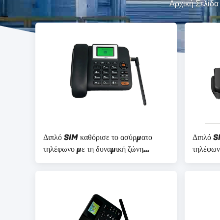
Αρχική Σελίδα
Διπλό SIM καθόρισε το ασύρματο
Διπλό S
τηλέφωνο με τη δυναμική ζώνη
τηλέφων
Bluetooth FM ραδιο MP3
επισκεπ