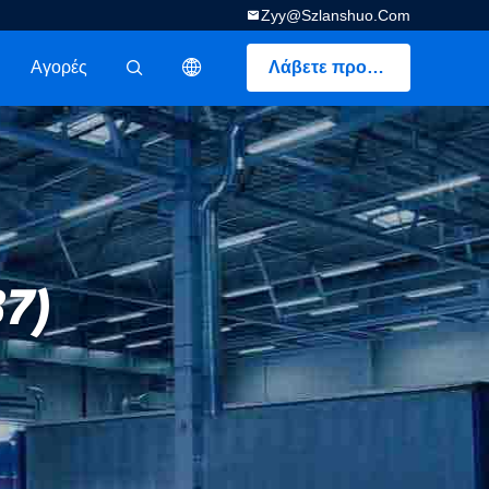
Zyy@szlanshuo.com
Αγορές
Λάβετε προσφορά
描述
87)