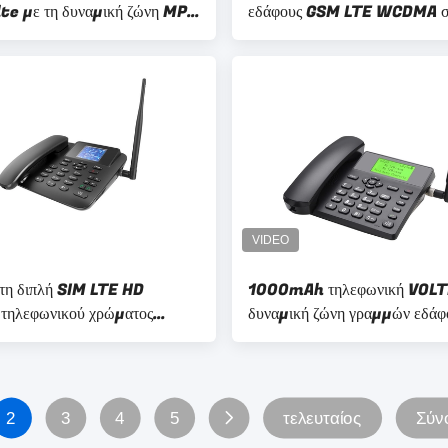
te με τη δυναμική ζώνη MP3
εδάφους GSM LTE WCDMA σ
με την κλήση Volte δυναμική
WIFI
η διπλή SIM LTE HD
1000mAh τηλεφωνική VOLT
η τηλεφωνικού χρώματος
δυναμική ζώνη γραμμών εδάφ
ν εδάφους GSM φωνής
μπαταριών διπλό SIM ασύρμα
2
3
4
5
τελευταίος
Σύν