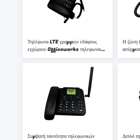
Τηλέφωνα LTE γραμμών εδάφους
Η ζώνη 
εγχώριου Officeworks τηλεφωνικών
ασύρματ
καταλόγων διπλή κάρτα SIM
Συμβατή ταυτότητα τηλεφωνικών
Διπλό τ