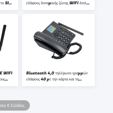
το SIM
εδάφους δυναμικής ζώνης WIFI διπλή
ς ζώνης
κάρτα SIM
E WIFI
Bluetooth 4,0 τηλέφωνο γραμμών
ους
εδάφους 4G με την κάρτα και τη
τη
δυναμική ζώνη SIM
ολο 6 Σελίδες