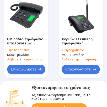
FM ραδιο τηλέφωνο
Χεριών ελεύθερη
υπολογιστών
τηλεφωνική
γραφείου GSM
επαναφορτιζόμενη
Τιμή:
negotiable
Τιμή:
negotiable
ασύρματο,
εφεδρική μπαταρία
MOQ:
1 μονάδες
MOQ:
1 μονάδες
ασύρματος
υπολογιστών
κατάλογος
γραφείου GSM
Λάβετε την πιο πρόσφατη τιμή
Λάβετε την πιο πρόσφατη τιμή
τηλεφωνικών SMS
ασύρματη
τηλεφωνικοων
Επικοινωνήστε
Επικοινωνήστε
γραμμών εδάφους
GSM
Εξοικονομήστε το χρόνο σας
Ας επικοινωνήσουμε μαζί σας με τα
καλύτερα προϊόντα.