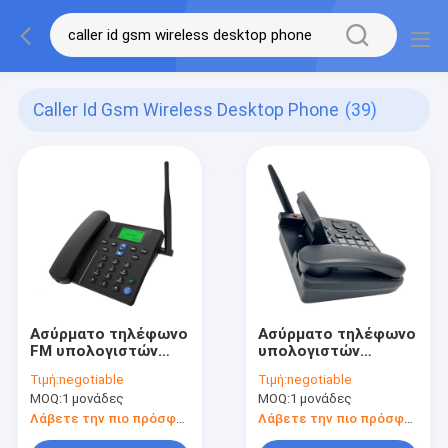
Caller Id Gsm Wireless Desktop Phone
(39)
Ασύρματο τηλέφωνο
Ασύρματο τηλέφωνο
FM υπολογιστών
υπολογιστών
γραφείου GSM
γραφείου GSM
Τιμή:
negotiable
Τιμή:
negotiable
ταυτότητας
ταυτότητας
MOQ:
1 μονάδες
MOQ:
1 μονάδες
επισκεπτών ραδιο
επισκεπτών,
παιχνίδι MP3
βασισμένο
Λάβετε την πιο πρόσφατη τιμή
Λάβετε την πιο πρόσφατη τιμή
τηλέφωνο γραμμών