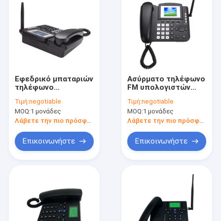
Εφεδρικό μπαταριών
Ασύρματο τηλέφωνο
τηλέφωνο
FM υπολογιστών
υπολογιστών
γραφείου GSM
Τιμή:
negotiable
Τιμή:
negotiable
γραφείου GSM
οθόνης χρώματος
MOQ:
1 μονάδες
MOQ:
1 μονάδες
ασύρματο, ασύρματο
ραδιο MP3 πολυ
τηλέφωνο γραφείων
γλώσσα
Λάβετε την πιο πρόσφατη τιμή
Λάβετε την πιο πρόσφατη τιμή
GSM Quadband
Επικοινωνήστε
Επικοινωνήστε
Σπίτι
Προϊόντα
Περίπου εμείς