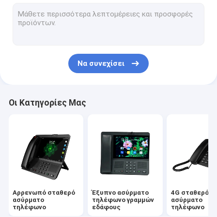
Το Volte καθόρισε το ασύρματο τηλέφωνο
Ασύρματο τηλέφωνο Υπουργείων Εσωτερικών
Ασύρματο τηλέφωνο DECT
Να συνεχίσει
Ασύρματο τηλέφωνο καρτών SIM
Διπλό τηλέφωνο γραμμών εδάφους SIM
Οι Κατηγορίες Μας
Ασύρματο τηλέφωνο υπολογιστών γραφείου GSM
Σταθερό ασύρματο τηλέφωνο με τη δυναμική ζώνη
δρομολογητής 4G WIFI LTE
Αρρενωπό σταθερό
Έξυπνο ασύρματο
4G σταθερό
ασύρματο
τηλέφωνο γραμμών
ασύρματο
τηλέφωνο
εδάφους
τηλέφωνο