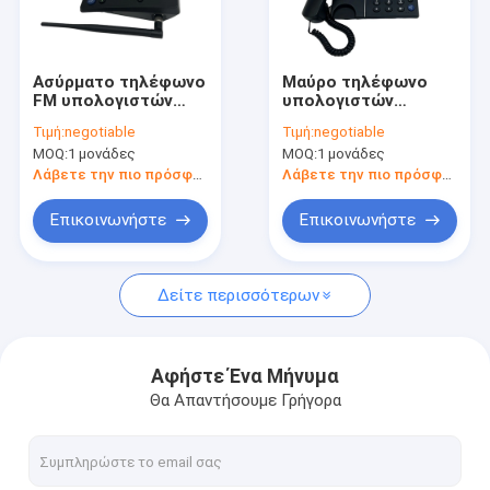
Γύρος εργοστασίων
Ποιοτικός έλεγχος
Ασύρματο τηλέφωνο
Μαύρο τηλέφωνο
FM υπολογιστών
υπολογιστών
Μας ελάτε σε επαφή με
γραφείου GSM
γραφείου GSM
Τιμή:
negotiable
Τιμή:
negotiable
ξυπνητηριών ραδιο
ασύρματο,
MOQ:
1 μονάδες
MOQ:
1 μονάδες
SMS μόνο
βασισμένο στο SIM
Ειδήσεις
τηλέφωνο GSM 2G
Λάβετε την πιο πρόσφατη τιμή
Λάβετε την πιο πρόσφατη τιμή
FWP
Shopping
Επικοινωνήστε
Επικοινωνήστε
Δείτε περισσότερων
Αρρενωπό σταθερό ασύρματο τηλέφωνο
Έξυπνο ασύρματο τηλέφωνο γραμμών εδάφους
Αφήστε Ένα Μήνυμα
Θα Απαντήσουμε Γρήγορα
4G σταθερό ασύρματο τηλέφωνο
LTE καθόρισε το ασύρματο τηλέφωνο