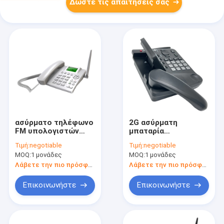
Δώστε τις απαιτήσεις σας
ασύρματο τηλέφωνο
2G ασύρματη
FM υπολογιστών
μπαταρία
γραφείου GSM 5V 1A
τηλεφωνικών διπλή
Τιμή:
negotiable
Τιμή:
negotiable
ραδιο τηλεφωνικός
SIM καρτών
MOQ:
1 μονάδες
MOQ:
1 μονάδες
κατάλογος MP3
1000mAh
υπολογιστών
Λάβετε την πιο πρόσφατη τιμή
Λάβετε την πιο πρόσφατη τιμή
γραφείου GSM
Επικοινωνήστε
Επικοινωνήστε