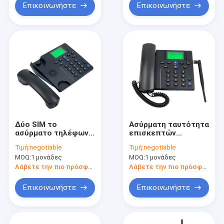
εδάφους GSM SIM
Επικοινωνήστε
Επικοινωνήστε
2G στην κάρτα
Δύο SIM το
Ασύρματη ταυτότητα
ασύρματο τηλέφωνο
επισκεπτών
υπολογιστών
τηλεφωνικών
Τιμή:
negotiable
Τιμή:
negotiable
γραφείου GSM, GSM
καταλόγων
MOQ:
1 μονάδες
MOQ:
1 μονάδες
βάσισε το σταθερό
υπολογιστών
ασύρματο παιχνίδι
γραφείου GSM
Λάβετε την πιο πρόσφατη τιμή
Λάβετε την πιο πρόσφατη τιμή
ταυτότητας MP3
λειτουργίας SMS
τηλεφωνικών
Επικοινωνήστε
Επικοινωνήστε
επισκεπτών